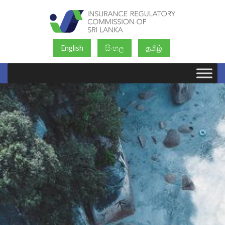
English
සිංහල
தமிழ்