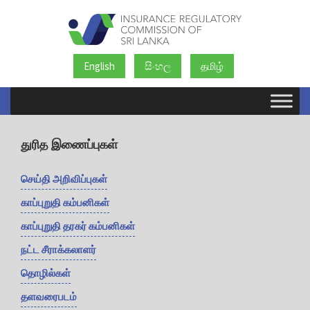
English
සිංහල
தமிழ்
துரித இணைப்புகள்
செய்தி அறிவிப்புகள்
காப்புறுதி கம்பனிகள்
காப்புறுதி தரகர் கம்பனிகள்
நட்ட சீராக்கலாளர்
தொழில்கள்
தளவரைபடம்