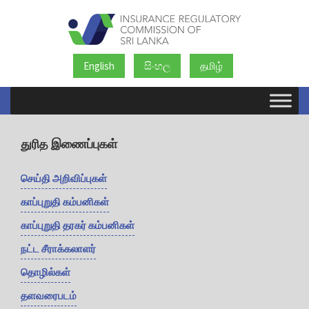
English
සිංහල
தமிழ்
துரித இணைப்புகள்
செய்தி அறிவிப்புகள்
காப்புறுதி கம்பனிகள்
காப்புறுதி தரகர் கம்பனிகள்
நட்ட சீராக்கலாளர்
தொழில்கள்
தளவரைபடம்