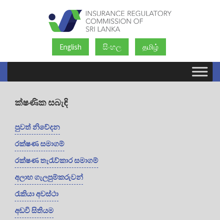
English
සිංහල
தமிழ்
ක්ෂණික සබැඳි
පුවත් නිවේදන
රක්ෂණ සමාගම්
රක්ෂණ තැරැව්කාර සමාගම්
අලාභ ගැලපුම්කරුවන්
රැකියා අවස්ථා
අඩවි සිතියම