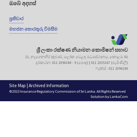
ඔබේ අදහස්
ප්‍රතිචාර
මහජන තොරතුරු විමසීම
ශ්‍රී ලංකා රක්ෂණ නියාමන කොමිෂන් සභාව
11, නැගෙනහිර කුළුණ, ලෝක වෙළඳ මධ්‍යස්ථානය, කොළඹ 01
දුරකථන: 011 2396184 - 9 (පොදු) | 011 2335167 (පැමිණිලි)
ෆැක්ස් : 011 2396190
Site Map
|
Archived Information
©2013 Insurance Regulatory Commission of Sri Lanka. All Rights Reserved
Solution by
LankaCom