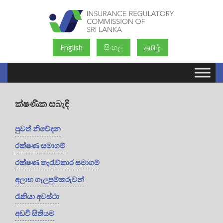
English
සිංහල
தமிழ்
ක්ෂණික සබැඳි
පුවත් නිවේදන
රක්ෂණ සමාගම්
රක්ෂණ තැරැව්කාර සමාගම්
අලාභ ගැලපුම්කරුවන්
රැකියා අවස්ථා
අඩවි සිතියම